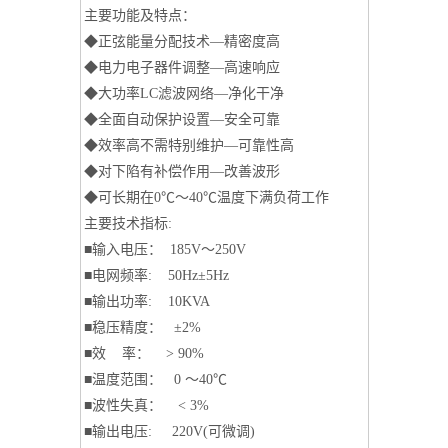
主要功能及特点：
◆正弦能量分配技术—精密度高
◆电力电子器件调整—高速响应
◆大功率LC滤波网络—净化干净
◆全面自动保护设置—安全可靠
◆效率高不需特别维护—可靠性高
◆对下陷有补偿作用—改善波形
◆可长期在0℃～40℃温度下满负荷工作
主要技术指标:
■输入电压： 185V～250V
■电网频率: 50Hz±5Hz
■输出功率: 10KVA
■稳压精度： ±2%
■效 率： > 90%
■温度范围： 0 ～40℃
■波性失真： < 3%
■输出电压: 220V(可微调)