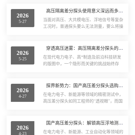
两地之间可能存在的共模电压。与被测系统
信号发生器/频率计
品，确保在高电压场景下安全稳定运行，杜
不共地的特性，使其成为浮地测量的选择。
高压隔离差分探头使用意义深远而多维
绝安全隐患；若用于电子设备研发，需侧重
2026
从工作原理看，差分探头内部包含高输入阻
红外热成像仪
探头的灵敏度，能够捕捉微弱电流信号，满
当面对高压、大共模电压、浮地信号等复杂
5-27
抗的差分放大电路，将输入的差分信号转换
足精细检测需求；若用于工...
工况时，普通探头要么无法测量，要么将操
为单端信号后输出至示波器。这种设计使其
频谱分析仪
作者与昂贵设备置于风险之中。高压隔离差
具备良好的共模噪声抑制能力。输入端具有
分探头，凭借其核心的电气隔离技术，超越
较高的输入阻抗和较低输入电容，可以准
LCR测试仪
了单一测量工具的定义，成为保障人身安
穿透高压迷雾：高压隔离差分探头的核心应用场景
确、高速地测量差分电压信号。带宽可达
2026
全、获取真实数据、推动高*研发的基石性
200MHz的型号，非常适合高频驱动电路中
在现代电力电子、高*制造及前沿科技研发
5-25
产品，其使用意义深远而多维。1.高压隔离
耐压测试仪
的测试。在应用场景上，高...
的版图中，一个隐形而关键的挑战始终存
差分探头首要意义：重塑安全边界，实现
在：如何安全、精准地“触摸”那些高电压、
“无畏”测量。这是其最根本、最不可替代的
漏电流测试仪
大共模干扰下的电信号？传统的测量工具在
价值。在高压系统中，测量点可能带有对地
此类场景下往往束手无策，或面临巨大的安
探界新势力：国产高压差分探头选购攻略
数百甚至上千伏的电位。传统单端（接地）
绝缘电阻测试仪
2026
全风险。高压隔离差分探头，正是为解决这
探头测量时，探头地线会通过示波器电源线
在电力电子、新能源等领域的精密测试中，
4-27
一根本矛盾而生的专业工具，其应用场所深
形成接地回路，一旦该地线...
高压差分探头如同工程师的“透视眼”，而国
环境检测仪
刻烙印在一切涉及高压、浮地、复杂噪声环
产高压差分探头凭借其性能与可靠性，成为
境的电能变换与控制系统中。1.首要阵地：
国产替代进口的优选。从多个维度，为您解
Sunraise探头
电力电子与电能转换的核心。这是其经典的
析国产高压差分探头的选购要点：一、精准
国产高压差分探头：解锁高压浮地测量的安全密钥
应用领域。在变频器、逆变器、不间断电源
2026
匹配应用场景SRS3100高压差分探头专为高
（UPS）、开关电源（SMPS）的研发与测
在电力电子、新能源、工业自动化等领域的
4-23
压浮地信号测量设计，广泛应用于变频器输