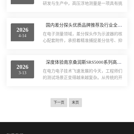
试中，工程师必须观...
研发与生产中，高压浮地测量是一项具有挑
出、开关电源MOSFET桥臂、三相逆变电路
战性的任务。传统测量方法在面对高压浮地
等场景。其核心优势在于解决传统单端探头
信号时，往往因安全风险高、测量不准确等
在高压共模环境下的安全隐患——当测量悬
问题而难以胜任。国产高压差分探头的问
国内差分探头优质品牌推荐及行业全解析
浮在高共模电压上的差分信号时，通过物理
2026
世，为这一难题提供了高效、安全的解决方
隔离与共模抑制技术，避免探头地线将高电
在电子测量领域，差分探头作为示波器的核
4-14
案。国产高压差分探头作用：1.高压浮地测
压短路至大地...
心配套附件，承担着精准捕捉差分信号、抑
量场景中，被测信号的两个测试点通常不共
制共模噪声的关键作用，广泛应用于电力电
地，直接使用单端探头测量极易导致探头烧
子、半导体、汽车电子、科研实验等多个核
毁，甚至引发安全事故。高压差分探头凭借
心领域。随着国内电子制造业的转型升级、
深度体验南京桑润斯SRS5000系列高压差分探头
其独特的差分输入模式，能够精准测量两个
2026
第三代半导体等新兴领域的快速发展，差分
均非接地的测试点之间的电压差，有效避免
在电力电子技术飞速发展的今天，工程师们
3-13
探头的市场需求持续攀升，国产差分探头凭
了传统测量方法中的短路风...
的测试场景正变得越来越复杂。从传统的开
借技术突破与高性价比，逐步打破国外品牌
关电源到代表着未来的第三代半导体(如碳
垄断，成为市场主流选择。本文将结合
化硅SiC、氮化镓GaN)，更高的开关频率、
2025-2026年行业最新动态，解析差分探头
更高的电压等级，对测试测量仪器提出了的
产品特征，推荐优质国内厂家，并提供专业
下一页
末页
严苛要求。在这场与高频噪声和精确度的博
选购指南，助力行业从业者精准选择适配产
弈中，高压差分探头作为连接示波器与待测
品。一、2025-2...
设备的“桥梁”，其性能优劣直接决定了测试
结果的真实性与可信度。一、高压浮地测量
的“阿喀琉斯之踵”大多数通用示波器都是接