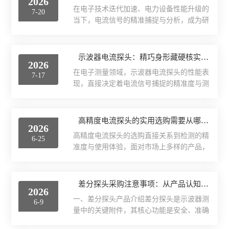
2026
在电子技术迭代加速、电力设备性能升级的
7-20
高性能电流探头
当下，电流信号的精准捕捉与分析，成为研
发调试、故障排查、性能验证的核心环节。
普通款电流探头
示波器电流探头作为连接测试需求与电流信
号的关键纽带，凭借测量能力，深度渗透到
示波器电流探头：精巧身形藏硬核实力，筑牢精准测试根基
2026
电子、电力、新能源等多个领域，为各类测
小量程电流探头
在电子测量领域，示波器电流探头的性能表
7-17
试场景提供精准可靠的电流数据支撑，成为
现，直接决定着电流信号捕捉的精准度与测
推动行业发展的重要工具。1.在电子研发调
普通款差分探头
试工作的推进效率。面对复杂的测试环境与
试领域，示波器电流探头是破解电路设计难
多元的测量需求，这款探头以精巧的外型设
题的关键利器。电子产品的研发过程中，电
直流电源
计与坚固的内部结构，打破传统测试设备的
高精度电流探头的实用选购需要从哪些方面考量
路的电流特性直接反映设计的合理性，电源
2026
笨重局限，既兼顾便携操作，又保障稳定可
模块的电流波动、功率器件的开关电流、信
高精度电流探头的选购直接关系到检测的精
直流电子负载
6-25
靠，为工程师的精准测试筑牢坚实根基。外
号传输的瞬态电流，都是...
准度与使用体验，面对市场上多样的产品，
型精巧，是这款示波器电流探头适配多元场
需结合应用场景、性能需求与长期使用成
交流电源
景的核心优势。在实验室的紧凑操作台、产
本，从核心维度精准筛选，才能选出适配的
线的现场调试工位，或是户外的设备检修现
优质产品，让探头充分发挥检测价值。1.高
差分探头采购注意事项：从产品认知到选型决策
场，空间有限、操作灵活度要求高，笨重的
示波器
2026
精度电流探头明确应用场景是选购的首要前
传统探头往往成为测试推进的阻碍。这款探
一、差分探头产品介绍差分探头是示波器测
6-9
提。不同场景对探头的核心需求差异显著，
头秉持轻量化设计理念，整...
数字万用表
量中的关键附件，其核心功能是安全、准确
需精准匹配场景特性。若用于电力系统高压
地测量两个测试点之间的电压差，同时抑制
环境，需优先选择绝缘性能强、耐高压的产