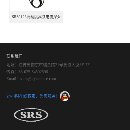
SRS9123高精度高频电流探头
（替代TCP0030A）
联系我们
地址：江苏省南京市瑞金路21号友谊大厦6F-7F
传真：86-025-84592596
Email：sales@njsunraise.com
24小时在线客服，为您服务！