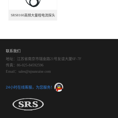
SRS8160高频大量程电流探头
12M/160A
联系我们
地址：江苏省南京市瑞金路21号友谊大厦6F-7F
传真：86-025-84592596
Email：sales@njsunraise.com
24小时在线客服，为您服务！