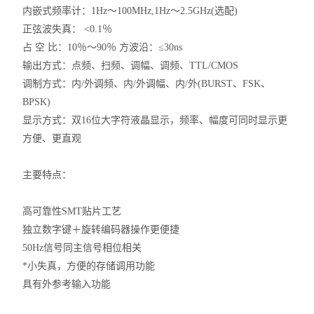
内嵌式频率计：1Hz～100MHz,1Hz～2.5GHz(选配)
正弦波失真： <0.1％
占 空 比：10％～90％ 方波沿：≤30ns
输出方式：点频、扫频、调幅、调频、TTL/CMOS
调制方式：内/外调频、内/外调幅、内/外(BURST、FSK、
BPSK)
显示方式：双16位大字符液晶显示，频率、幅度可同时显示更
方便、更直观
主要特点：
高可靠性SMT贴片工艺
独立数字键＋旋转编码器操作更便捷
50Hz信号同主信号相位相关
*小失真，方便的存储调用功能
具有外参考输入功能