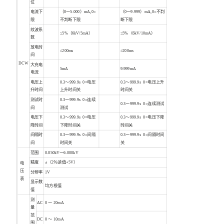
位
电流下
（0～5.000）mA,0=
（0～9.999）mA,0=不判
限
不判断下限
断下限
纹波系
≤5%（6kV/5mA）
≤5%（6kV/10mA）
数
放电时
≤200ms
≤200ms
间
DCW
大充电
5mA
9.999mA
电流
电压上
0.3～999.9s 0=电压
0.3～999.9s 0=电压上升
升时间
上升时间关
时间关
测试时
0.3～999.9s 0=连续
0.3～999.9s 0=连续测试
间
测试
电压下
0.3～999.9s 0=电压
0.3～999.9s 0=电压下降
降时间
下降时间关
时间关
间隔时
0.3～999.9s 0=间隔
0.3～999.9s 0=间隔时间
间
时间关
关
范围
0.050kV～6.000kV
精度
±（2％读值+5V）
电
压
分辨率
1V
表
显示数
均方根值
值
测
AC
0 ～ 20mA
量
范
DC
0 ～ 10mA
围