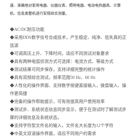
速、准确地对家用电器、仪器仪表、照明电器、电动电热器具、计算
机、信息类整机进行安规综合测量。
◆AC/DC耐压功能
◆采用DDS数字信号合成技术，产生稳定、纯净、低失真的正
弦波
◆可调高压上升、下降时间，适应不同测试对象要求
◆具有两种电弧侦测方式可选择：电流方式、等级方式
◆测试结果可同步保存，支持详细完整的统计操作
◆具有双频综合测试，频率范围50 Hz、60 Hz
◆人性化的操作界面、支持数字按键直接输入，拨盘输入、操
作更简捷
◆完备的操作帮助提示，可有效提高用户使用效率
◆测试步、系统状态信息同步显示，便于在测试时了解测试步
骤的详细信息及系统状态。
◆支持字符型文件名的输入，文件名大长度为12个字符
◆中英文双语操作界面，适应不同用户的需求