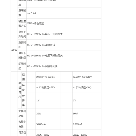
度
波峰因
1.3～1.5
数
输出波
DDS+线性功放
形方式
电压上
0.3s～999.9s 0=电压上升时间关
升时间
测试时
0.3s～999.9s 0=连续测试
间
ACW
电压下
0.3s～999.9s 0=电压下降时间关
降时间
间隔时
0.3s～999.9s 0=间隔时间关
间
范
(0.050～6.000)kV
(0.050～6.000)kV
围
输
精
出
±（2％读值+5V）
±（2％读值+5V）
度
电
分
压
辨
1V
1V
率
大输出
30W
60W
功率
大额定
5.000mA
9.999mA
电流
电流档
2mA、5mA
2mA、10mA