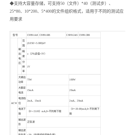
◆支持大容量存储，可支持50（文件）*40（测试步）、
25*80、10*200、5*400的文件组织格式，适用于不同的测试应
用要求
型号
CS9911AS
CS9911BS
CS9912AS
CS9912BS
范
(0.050～5.000)kV
围
输
精
出
±（2％读值+5V）
度
电
分
压
辨
1V
率
大输出
75W
100W
功率
大额定
15mA
20mA
电流
电流档
2mA、15mA
2mA、20mA
ACW
位
电流下
（0～20.00)mA,0=不判断下
（0～15.00）mA,0=不判断下限
限
限
输出波
正弦波
形
输出波
形失真
≤2%（空载或纯阻性负载）