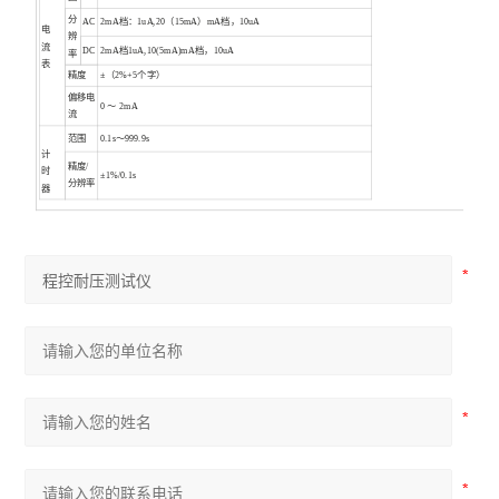
分
AC
2mA档：1uA,20（15mA）mA档，10uA
电
辨
流
DC
2mA档1uA,10(5mA)mA档，10uA
率
表
精度
±（2%+5个字）
偏移电
0 ～ 2mA
流
范围
0.1s～999.9s
计
精度/
时
±1%/0.1s
分辨率
器