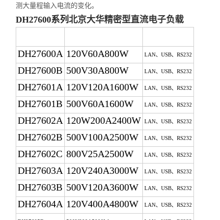
测大量程输入电流的变化。
DH27600系列
北京大华精密型直流电子负载
型号
参数
接口
DH27600A
120V60A800W
LAN、USB、RS232
DH27600B
500V30A800W
LAN、USB、RS232
DH27601A
120V120A1600W
LAN、USB、RS232
DH27601B
500V60A1600W
LAN、USB、RS232
DH27602A
120W200A2400W
LAN、USB、RS232
DH27602B
500V100A2500W
LAN、USB、RS232
DH27602C
800V25A2500W
LAN、USB、RS232
DH27603A
120V240A3000W
LAN、USB、RS232
DH27603B
500V120A3600W
LAN、USB、RS232
DH27604A
120V400A4800W
LAN、USB、RS232