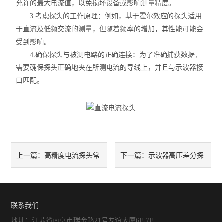
允许的最大电流值，以免损坏设备或影响测量精度。
信号发生器/频率计
3.考虑探头的工作原理：例如，基于霍尔效应的探头适用
红外热成像仪
于直流及低频交流的测量，但随着频率的增加，其性能可能会
受到影响。
频谱分析仪
4.确保探头与被测电路的正确连接：为了准确捕获数据，
需要确保探头正确地夹在所测电流的导线上，并且与示波器接
LCR测试仪
口匹配。
耐压测试仪
漏电流测试仪
绝缘电阻测试仪
高精度电流探头常
示波器高压差分探
上一篇：
下一篇：
环境检测仪
见的一些故障及其排除方法
头有哪些常见问题
Sunraise探头
联系我们
地址：江苏省南京市瑞金路21号友谊大厦6F-7F