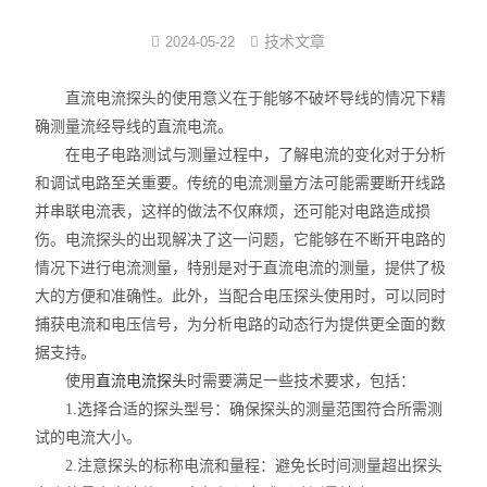
高性能电流探头
技术文章
2024-05-22
普通款电流探头
直流电流探头的使用意义在于能够不破坏导线的情况下精
确测量流经导线的直流电流。
小量程电流探头
在电子电路测试与测量过程中，了解电流的变化对于分析
和调试电路至关重要。传统的电流测量方法可能需要断开线路
普通款差分探头
并串联电流表，这样的做法不仅麻烦，还可能对电路造成损
伤。电流探头的出现解决了这一问题，它能够在不断开电路的
直流电源
情况下进行电流测量，特别是对于直流电流的测量，提供了极
直流电子负载
大的方便和准确性。此外，当配合电压探头使用时，可以同时
捕获电流和电压信号，为分析电路的动态行为提供更全面的数
交流电源
据支持。
使用
直流电流探头
时需要满足一些技术要求，包括：
示波器
1.选择合适的探头型号：确保探头的测量范围符合所需测
试的电流大小。
数字万用表
2.注意探头的标称电流和量程：避免长时间测量超出探头