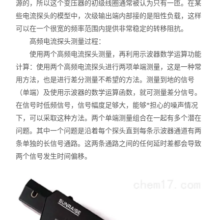
源的，所以这个变压器的初级线圈通常被认为只有一匝。在某
信号发生器/频率计
些电流探头的模型中，次级输出端内部接的是阻性负载，这样
红外热成像仪
可以在一个很宽的频率范围内提供非常稳定的转移阻抗。
高频电流探头测量过程：
频谱分析仪
使用两个高频电流探头测量，再利用示波器数学运算功能
计算：使用两个高频电流探头进行两项单端测量，这是一种常
LCR测试仪
用方法，也是进行差分测量不希望的方法。测量到地的信号
（单端）及使用示波器的数学运算函数，就可测量差分信号。
耐压测试仪
在信号时低频信号，信号幅度足够大，能够*担心的噪声情况
下，可以采取这种方法。两个单端测量组合在一起有多个潜在
漏电流测试仪
问题。其中一个问题是沿着每个探头直到每条示波器通道有两
条单独的长信号通路。这两条通路之间的任何延时差都会导致
绝缘电阻测试仪
两个信号发生时间偏移。
环境检测仪
Sunraise探头