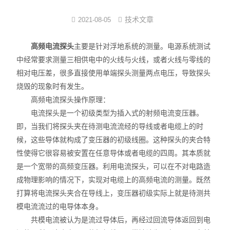
高性能电流探头
技术文章
2021-08-05
普通款电流探头
高频电流探头
主要是针对浮地系统的测量。电源系统测试
中经常要求测量三相供电中的火线与火线，或者火线与零线的
小量程电流探头
相对电压差，很多直接使用单端探头测量两点电压，导致探头
烧毁的现象时有发生。
普通款差分探头
高频电流探头操作原理：
电流探头是一个初级类型为插入式的射频电流变压器。
直流电源
即，当我们将探头夹在待测电流流经的导线或者电缆上的时
直流电子负载
候，这些导体就构成了变压器的初级线圈。这种探头的夹合特
性使得它很容易被安置在任意导体或者电缆的四周。其本质就
交流电源
是一个宽带的高频变压器。利用电流探头，可以在不对电路造
成物理影响的情况下，实现对电缆上的高频电流的测量。既然
示波器
打算将电流探头夹合在导线上，变压器初级实际上就是待测共
模电流流过的电导体本身。
数字万用表
共模电流被认为是流过导体后，再经过回流导体返回到电