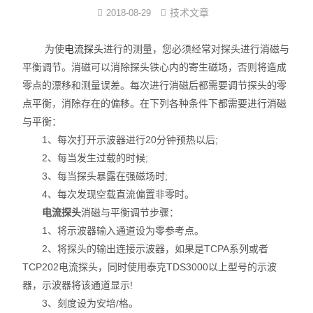
技术文章
2018-08-29
高性能电流探头
为使
电流探头
进行的测量，您必须经常对探头进行消磁与
普通款电流探头
平衡调节。消磁可以消除探头铁心内的寄生磁场，否则将造成
零点的漂移和测量误差。每次进行消磁后都需要调节探头的零
小量程电流探头
点平衡，消除存在的偏移。在下列各种条件下都需要进行消磁
与平衡：
普通款差分探头
1、每次打开示波器进行20分钟预热以后;
直流电源
2、每当发生过载的时候;
3、每当探头暴露在强磁场时;
直流电子负载
4、每次发现空载直流偏置非零时。
电流探头
消磁与平衡调节步骤：
交流电源
1、将示波器输入通道设为零参考点。
2、将探头的输出连接示波器，如果是TCPA系列或者
示波器
TCP202电流探头，同时使用泰克TDS3000以上型号的示波
器，示波器将该通道显示!
数字万用表
3、刻度设为安培/格。