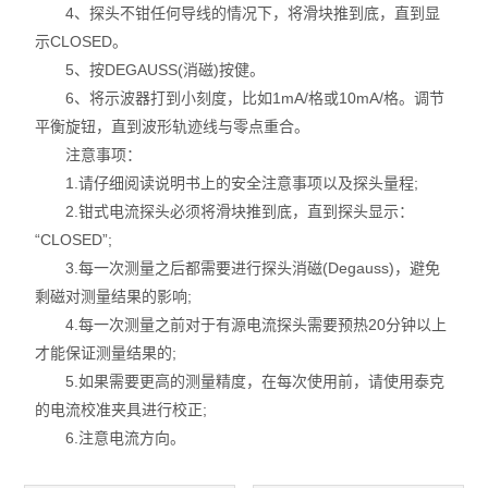
信号发生器/频率计
4、探头不钳任何导线的情况下，将滑块推到底，直到显
示CLOSED。
红外热成像仪
5、按DEGAUSS(消磁)按健。
6、将示波器打到小刻度，比如1mA/格或10mA/格。调节
频谱分析仪
平衡旋钮，直到波形轨迹线与零点重合。
注意事项：
LCR测试仪
1.请仔细阅读说明书上的安全注意事项以及探头量程;
2.钳式电流探头必须将滑块推到底，直到探头显示：
耐压测试仪
“CLOSED”;
3.每一次测量之后都需要进行探头消磁(Degauss)，避免
漏电流测试仪
剩磁对测量结果的影响;
绝缘电阻测试仪
4.每一次测量之前对于有源电流探头需要预热20分钟以上
才能保证测量结果的;
环境检测仪
5.如果需要更高的测量精度，在每次使用前，请使用泰克
的电流校准夹具进行校正;
Sunraise探头
6.注意电流方向。